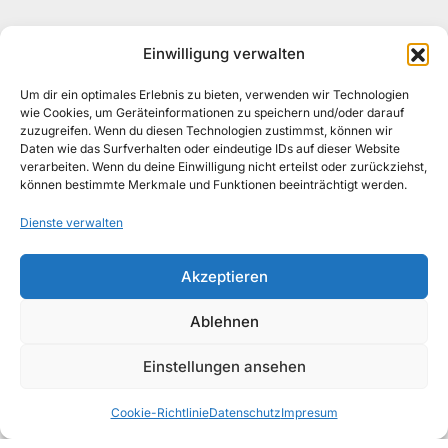
DATENSCHUTZ
Einwilligung verwalten
WIDERRUFSBELEHRUNG
Um dir ein optimales Erlebnis zu bieten, verwenden wir Technologien
wie Cookies, um Geräteinformationen zu speichern und/oder darauf
IMPRESSUM
zuzugreifen. Wenn du diesen Technologien zustimmst, können wir
Daten wie das Surfverhalten oder eindeutige IDs auf dieser Website
verarbeiten. Wenn du deine Einwilligung nicht erteilst oder zurückziehst,
können bestimmte Merkmale und Funktionen beeinträchtigt werden.
Dienste verwalten
Copyright © 2026, AWAD Getränkegroßhandel
Akzeptieren
GmbH
Ablehnen
Einstellungen ansehen
Sirup &
Deals
Favoriten
Kategorien
Warenkorb
PüreeMix
Bartools
Snacks
Cookie-Richtlinie
Datenschutz
Impresum
Fruchtsäfte
Wasser
Softdrinks