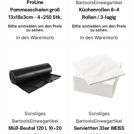
Bartools
Einwegartikel
ProLine
Pommesschalen groß
Küchenrollen 8×4
13x18x3cm – 4×250 Stk.
Rollen / 3-lagig
Bitte anmelden um den Preis
Bitte anmelden um den Preis
zu sehen.
zu sehen.
In den Warenkorb
In den Warenkorb
Sonstiges
Sonstiges
Bartools
Einwegartikel
Bartools
Einwegartikel
Müll-Beutel 120 L 10×20
Servietten 33er WEISS