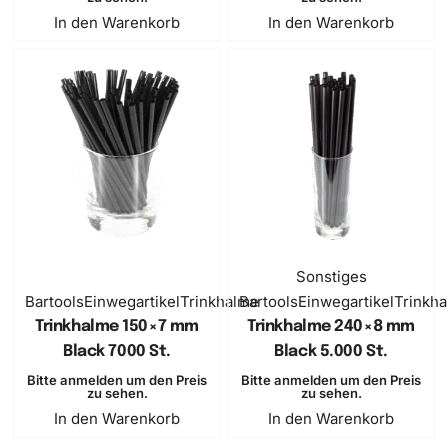
In den Warenkorb
In den Warenkorb
Sonstiges
Bartools
Einwegartikel
Trinkhalme
Bartools
Einwegartikel
Trinkh
Trinkhalme 150×7 mm
Trinkhalme 240×8 mm
Black 7000 St.
Black 5.000 St.
Bitte anmelden um den Preis
Bitte anmelden um den Preis
zu sehen.
zu sehen.
In den Warenkorb
In den Warenkorb