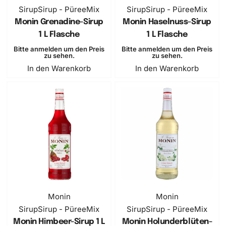
Sirup
Sirup - PüreeMix
Sirup
Sirup - PüreeMix
Monin Grenadine-Sirup
Monin Haselnuss-Sirup
1 L Flasche
1 L Flasche
Bitte anmelden um den Preis
Bitte anmelden um den Preis
zu sehen.
zu sehen.
In den Warenkorb
In den Warenkorb
Monin
Monin
Sirup
Sirup - PüreeMix
Sirup
Sirup - PüreeMix
Monin Himbeer-Sirup 1 L
Monin Holunderblüten-