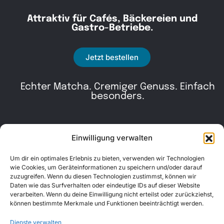
Attraktiv für Cafés, Bäckereien und
Gastro-Betriebe.
Kontakt
030 30 34 22 77
Jetzt bestellen
kontakt@awad-getraenke.de
Echter Matcha. Cremiger Genuss. Einfach
Unsere Richtlinien
besonders.
ALLGEMEINE GESCHÄFTSBEDINGUNGEN
DATENSCHUTZ
Einwilligung verwalten
WIDERRUFSBELEHRUNG
Um dir ein optimales Erlebnis zu bieten, verwenden wir Technologien
wie Cookies, um Geräteinformationen zu speichern und/oder darauf
IMPRESSUM
zuzugreifen. Wenn du diesen Technologien zustimmst, können wir
Daten wie das Surfverhalten oder eindeutige IDs auf dieser Website
verarbeiten. Wenn du deine Einwilligung nicht erteilst oder zurückziehst,
können bestimmte Merkmale und Funktionen beeinträchtigt werden.
Dienste verwalten