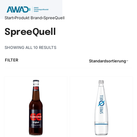
Start
›
Produkt Brand
›
SpreeQuell
SpreeQuell
SHOWING ALL 10 RESULTS
FILTER
Standardsortierung