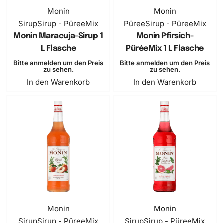
Monin
Monin
Sirup
Sirup - PüreeMix
Püree
Sirup - PüreeMix
Monin Maracuja-Sirup 1
Monin Pfirsich-
L Flasche
PüréeMix 1 L Flasche
Bitte anmelden um den Preis
Bitte anmelden um den Preis
zu sehen.
zu sehen.
In den Warenkorb
In den Warenkorb
Monin
Monin
Sirup
Sirup - PüreeMix
Sirup
Sirup - PüreeMix