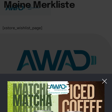
Meine Merkliste
[xstore_wishlist_page]
Saatwinkler Damm 69, 13627 Berlin