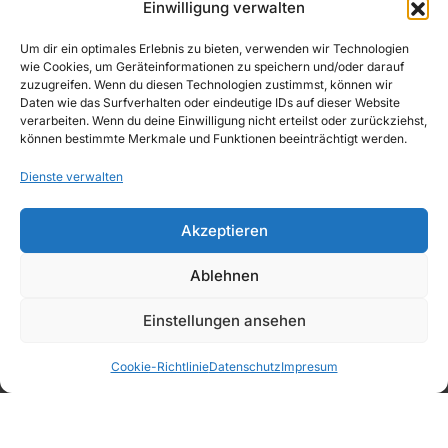
Einwilligung verwalten
WIDERRUFSBELEHRUNG
Echter Matcha. Cremiger Genuss. Einfach
Um dir ein optimales Erlebnis zu bieten, verwenden wir Technologien
besonders.
wie Cookies, um Geräteinformationen zu speichern und/oder darauf
IMPRESSUM
zuzugreifen. Wenn du diesen Technologien zustimmst, können wir
Daten wie das Surfverhalten oder eindeutige IDs auf dieser Website
verarbeiten. Wenn du deine Einwilligung nicht erteilst oder zurückziehst,
können bestimmte Merkmale und Funktionen beeinträchtigt werden.
Dienste verwalten
Copyright © 2026, AWAD Getränkegroßhandel
Akzeptieren
GmbH
Ablehnen
Einstellungen ansehen
Sirup &
Deals
Favoriten
Kategorien
Warenkorb
PüreeMix
Bartools
Snacks
Cookie-Richtlinie
Datenschutz
Impresum
Fruchtsäfte
Wasser
Softdrinks