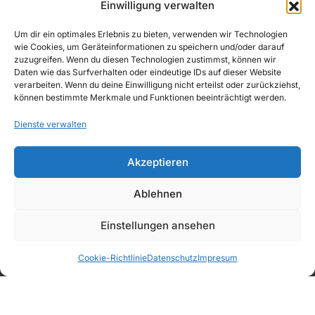
Einwilligung verwalten
WIDERRUFSBELEHRUNG
Echter Matcha. Cremiger Genuss. Einfach
Um dir ein optimales Erlebnis zu bieten, verwenden wir Technologien
besonders.
wie Cookies, um Geräteinformationen zu speichern und/oder darauf
IMPRESSUM
zuzugreifen. Wenn du diesen Technologien zustimmst, können wir
Daten wie das Surfverhalten oder eindeutige IDs auf dieser Website
verarbeiten. Wenn du deine Einwilligung nicht erteilst oder zurückziehst,
können bestimmte Merkmale und Funktionen beeinträchtigt werden.
Dienste verwalten
Copyright © 2026, AWAD Getränkegroßhandel
Akzeptieren
GmbH
Ablehnen
Einstellungen ansehen
Sirup &
Deals
Favoriten
Kategorien
Warenkorb
PüreeMix
Bartools
Snacks
Cookie-Richtlinie
Datenschutz
Impresum
Fruchtsäfte
Wasser
Softdrinks