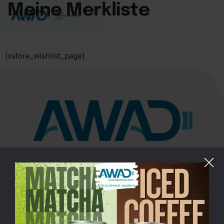
Meine Merkliste
[xstore_wishlist_page]
Saatwinkler Damm 69, 13627 Berlin