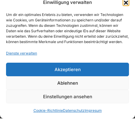
Einwilligung verwalten
WIDERRUFSBELEHRUNG
Echter Matcha. Cremiger Genuss. Einfach
Um dir ein optimales Erlebnis zu bieten, verwenden wir Technologien
besonders.
wie Cookies, um Geräteinformationen zu speichern und/oder darauf
IMPRESSUM
zuzugreifen. Wenn du diesen Technologien zustimmst, können wir
Daten wie das Surfverhalten oder eindeutige IDs auf dieser Website
verarbeiten. Wenn du deine Einwilligung nicht erteilst oder zurückziehst,
können bestimmte Merkmale und Funktionen beeinträchtigt werden.
Dienste verwalten
Copyright © 2026, AWAD Getränkegroßhandel
Akzeptieren
GmbH
Ablehnen
Einstellungen ansehen
Sirup &
Deals
Favoriten
Kategorien
Warenkorb
PüreeMix
Bartools
Snacks
Cookie-Richtlinie
Datenschutz
Impresum
Fruchtsäfte
Wasser
Softdrinks