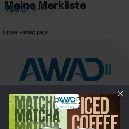
Meine Merkliste
[xstore_wishlist_page]
Saatwinkler Damm 69, 13627 Berlin