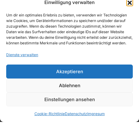
Einwilligung verwalten
WIDERRUFSBELEHRUNG
Echter Matcha. Cremiger Genuss. Einfach
Um dir ein optimales Erlebnis zu bieten, verwenden wir Technologien
besonders.
wie Cookies, um Geräteinformationen zu speichern und/oder darauf
IMPRESSUM
zuzugreifen. Wenn du diesen Technologien zustimmst, können wir
Daten wie das Surfverhalten oder eindeutige IDs auf dieser Website
verarbeiten. Wenn du deine Einwilligung nicht erteilst oder zurückziehst,
können bestimmte Merkmale und Funktionen beeinträchtigt werden.
Dienste verwalten
Copyright © 2026, AWAD Getränkegroßhandel
Akzeptieren
GmbH
Ablehnen
Einstellungen ansehen
Sirup &
Deals
Favoriten
Kategorien
Warenkorb
PüreeMix
Bartools
Snacks
Cookie-Richtlinie
Datenschutz
Impresum
Fruchtsäfte
Wasser
Softdrinks