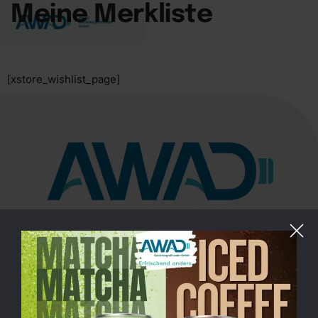
Meine Merkliste
[xstore_wishlist_page]
Saatwinkler Damm 69, 13627 Berlin