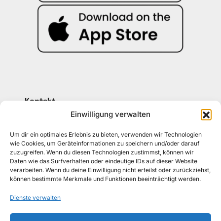
Kontakt
030 30 34 22 77
Einwilligung verwalten
kontakt@awad-getraenke.de
Um dir ein optimales Erlebnis zu bieten, verwenden wir Technologien
wie Cookies, um Geräteinformationen zu speichern und/oder darauf
zuzugreifen. Wenn du diesen Technologien zustimmst, können wir
Unsere Richtlinien
Daten wie das Surfverhalten oder eindeutige IDs auf dieser Website
ALLGEMEINE GESCHÄFTSBEDINGUNGEN
verarbeiten. Wenn du deine Einwilligung nicht erteilst oder zurückziehst,
können bestimmte Merkmale und Funktionen beeinträchtigt werden.
DATENSCHUTZ
Dienste verwalten
WIDERRUFSBELEHRUNG