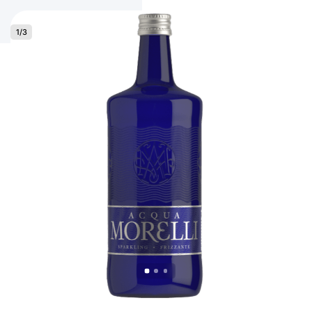
1
/
3