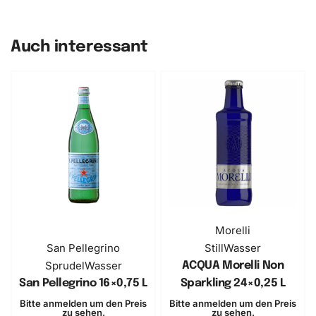
Auch interessant
BESTSELLER
Morelli
San Pellegrino
Still
Wasser
Sprudel
Wasser
ACQUA Morelli Non
San Pellegrino 16×0,75 L
Sparkling ​24×0,25 L
Bitte anmelden um den Preis
Bitte anmelden um den Preis
zu sehen.
zu sehen.