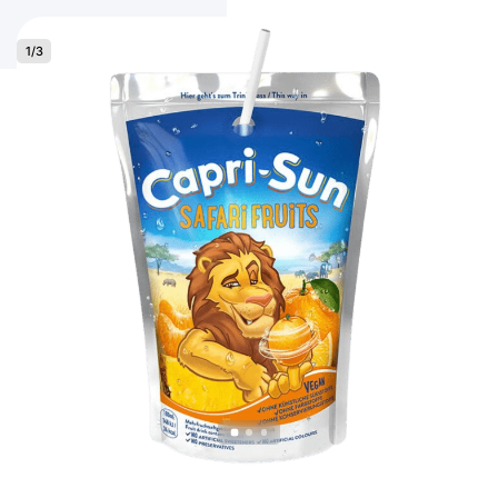
1
/
3