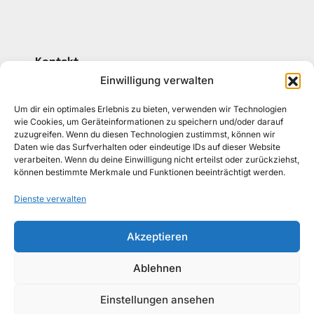
Kontakt
030 30 34 22 77
Einwilligung verwalten
kontakt@awad-getraenke.de
Um dir ein optimales Erlebnis zu bieten, verwenden wir Technologien
wie Cookies, um Geräteinformationen zu speichern und/oder darauf
zuzugreifen. Wenn du diesen Technologien zustimmst, können wir
Unsere Richtlinien
Daten wie das Surfverhalten oder eindeutige IDs auf dieser Website
ALLGEMEINE GESCHÄFTSBEDINGUNGEN
verarbeiten. Wenn du deine Einwilligung nicht erteilst oder zurückziehst,
können bestimmte Merkmale und Funktionen beeinträchtigt werden.
DATENSCHUTZ
Dienste verwalten
WIDERRUFSBELEHRUNG
Akzeptieren
IMPRESSUM
Ablehnen
Einstellungen ansehen
Sirup &