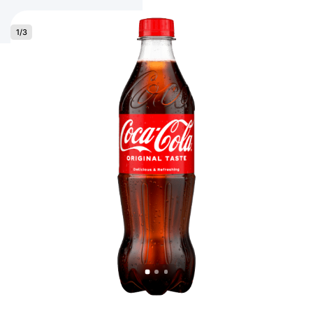
1
/
3