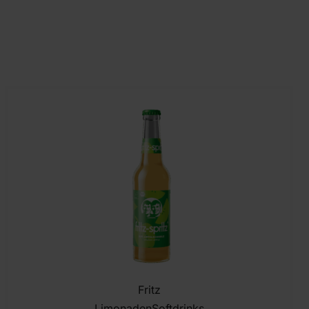
Fritz
Limonaden
Softdrinks