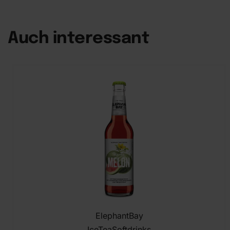
Auch interessant
ElephantBay
IceTea
Softdrinks