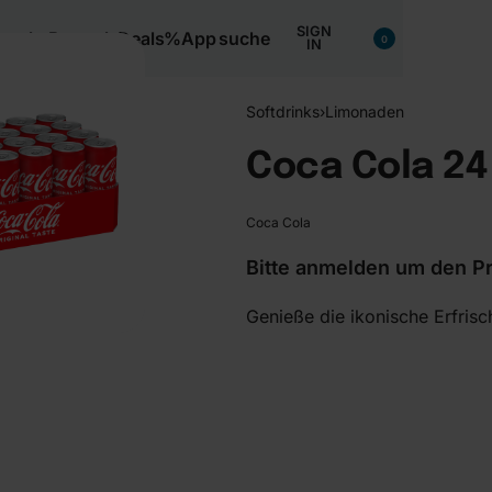
SIGN
nacks
Bartools
Deals%
App
suche
0
IN
Softdrinks
›
Limonaden
Coca Cola 24
Coca Cola
Bitte anmelden um den Pr
Genieße die ikonische Erfris