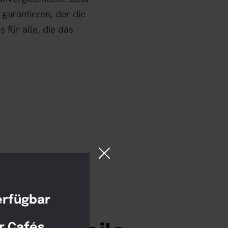
garantieren, der die
 für alle, die das
erfügbar
r Cafés,