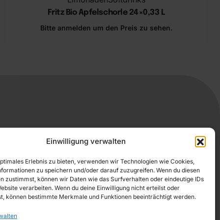
Fritz Bio Apfelschorle 24×0,33 L
Bitte anmelden um den Preis zu sehen.
In den Warenkorb
Einwilligung verwalten
optimales Erlebnis zu bieten, verwenden wir Technologien wie Cookies,
formationen zu speichern und/oder darauf zuzugreifen. Wenn du diesen
n zustimmst, können wir Daten wie das Surfverhalten oder eindeutige IDs
ebsite verarbeiten. Wenn du deine Einwilligung nicht erteilst oder
t, können bestimmte Merkmale und Funktionen beeinträchtigt werden.
GUNGEN
walten