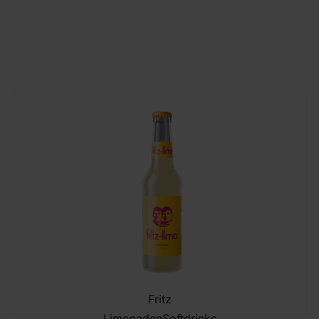
Fritz
Limonaden
Softdrinks