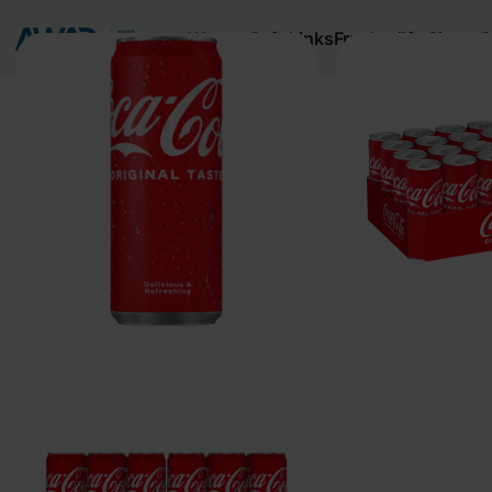
Wasser
Softdrinks
Fruchtsäfte
Sirups
S