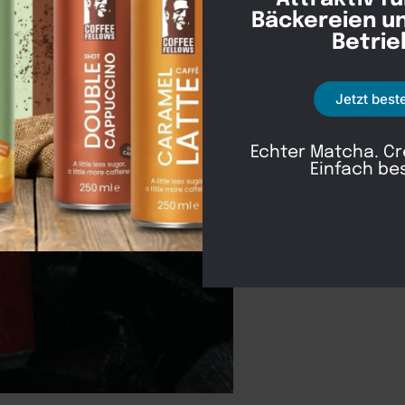
Be
Bäckereien u
Betrie
Jetzt best
Deta
Echter Matcha. C
Einfach be