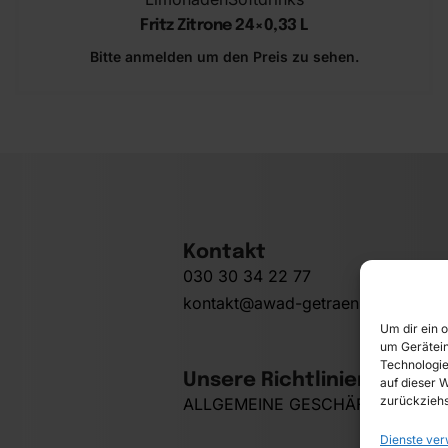
Fritz Zitrone 24×0,33 L
Bitte anmelden um den Preis zu sehen.
In den Warenkorb
Kontakt
030 30 34 22 77
kontakt@awad-getraenke.de
Um dir ein 
um Gerätein
Technologie
Unsere Richtlinien
auf dieser W
zurückziehs
ALLGEMEINE GESCHÄFTSBEDIN
Dienste ver