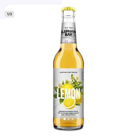
1
/
3