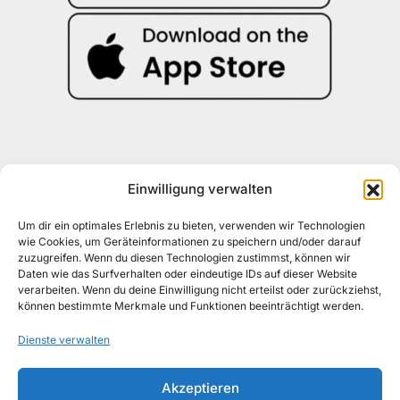
Einwilligung verwalten
Kontakt
030 30 34 22 77
Um dir ein optimales Erlebnis zu bieten, verwenden wir Technologien
kontakt@awad-getraenke.de
wie Cookies, um Geräteinformationen zu speichern und/oder darauf
zuzugreifen. Wenn du diesen Technologien zustimmst, können wir
Daten wie das Surfverhalten oder eindeutige IDs auf dieser Website
verarbeiten. Wenn du deine Einwilligung nicht erteilst oder zurückziehst,
Unsere Richtlinien
können bestimmte Merkmale und Funktionen beeinträchtigt werden.
ALLGEMEINE GESCHÄFTSBEDINGUNGEN
Dienste verwalten
DATENSCHUTZ
Akzeptieren
WIDERRUFSBELEHRUNG