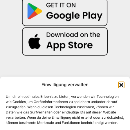
Einwilligung verwalten
Kontakt
030 30 34 22 77
Um dir ein optimales Erlebnis zu bieten, verwenden wir Technologien
kontakt@awad-getraenke.de
wie Cookies, um Geräteinformationen zu speichern und/oder darauf
zuzugreifen. Wenn du diesen Technologien zustimmst, können wir
Daten wie das Surfverhalten oder eindeutige IDs auf dieser Website
verarbeiten. Wenn du deine Einwilligung nicht erteilst oder zurückziehst,
Unsere Richtlinien
können bestimmte Merkmale und Funktionen beeinträchtigt werden.
ALLGEMEINE GESCHÄFTSBEDINGUNGEN