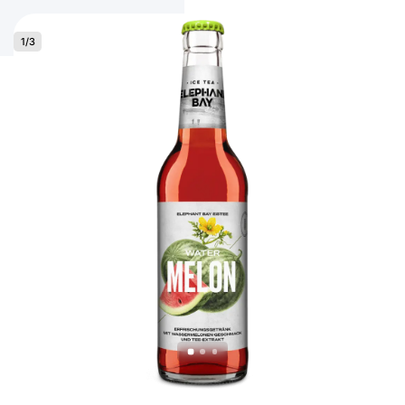
1
/
3