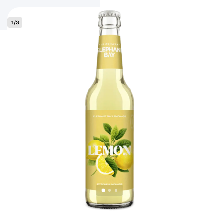
1
/
3