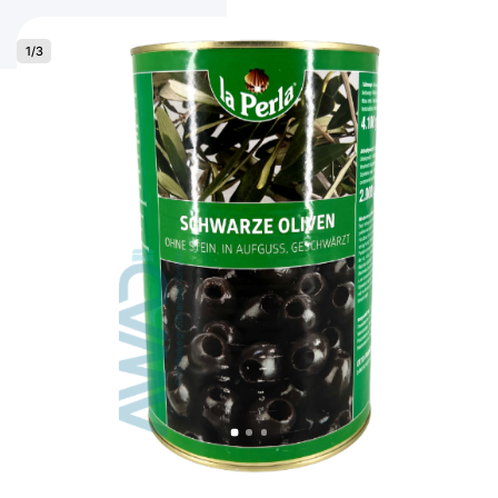
1
/
3