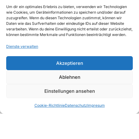
030 30 34 22 77
Um dir ein optimales Erlebnis zu bieten, verwenden wir Technologien
kontakt@awad-getraenke.de
wie Cookies, um Geräteinformationen zu speichern und/oder darauf
zuzugreifen. Wenn du diesen Technologien zustimmst, können wir
Daten wie das Surfverhalten oder eindeutige IDs auf dieser Website
verarbeiten. Wenn du deine Einwilligung nicht erteilst oder zurückziehst,
Unsere Richtlinien
können bestimmte Merkmale und Funktionen beeinträchtigt werden.
ALLGEMEINE GESCHÄFTSBEDINGUNGEN
Dienste verwalten
DATENSCHUTZ
Akzeptieren
WIDERRUFSBELEHRUNG
Ablehnen
IMPRESSUM
Einstellungen ansehen
Sirup &
Deals
Favoriten
Kategorien
Warenkorb
PüreeMix
Bartools
Snacks
Cookie-Richtlinie
Datenschutz
Impresum
Fruchtsäfte
Wasser
Softdrinks
Copyright © 2026, AWAD Getränkegroßhandel
GmbH