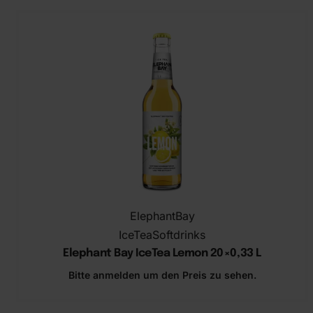
ElephantBay
IceTea
Softdrinks
Elephant Bay IceTea Lemon ​20×0,33 L
Bitte anmelden um den Preis zu sehen.
In den Warenkorb