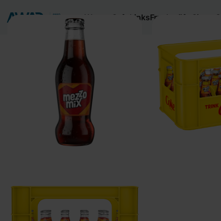
Wasser
Softdrinks
Fruchtsäfte
Sirups
S