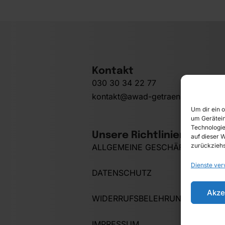
Kontakt
030 30 34 22 77
kontakt@awad-getraenke.de
Um dir ein 
um Gerätein
Technologie
Unsere Richtlinien
auf dieser W
zurückziehs
ALLGEMEINE GESCHÄFTSBEDIN
Dienste ver
DATENSCHUTZ
Akze
WIDERRUFSBELEHRUNG
IMPRESSUM