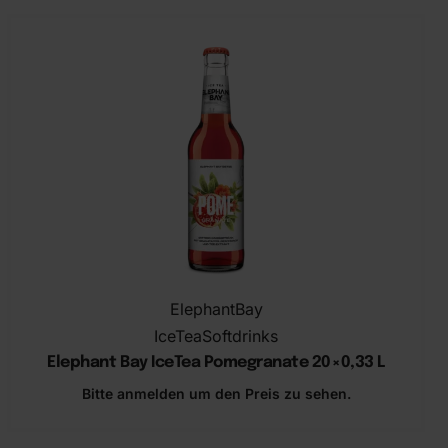
ElephantBay
IceTea
Softdrinks
Elephant Bay IceTea Pomegranate ​20×0,33 L
Bitte anmelden um den Preis zu sehen.
In den Warenkorb