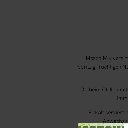
Mezzo Mix verein
spritzig-fruchtigen 
Ob beim Chillen mit
imme
Eiskalt serviert 
Abwechslun