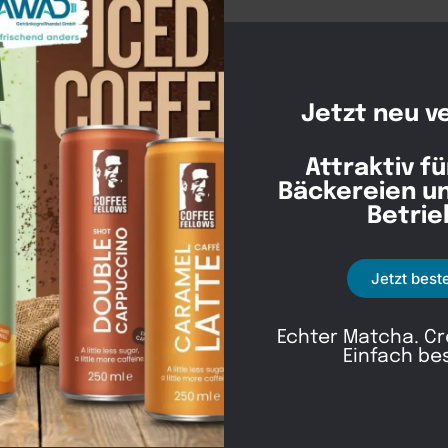
Jetzt neu v
Attraktiv fü
Bäckereien u
Betrie
Jetzt best
Be
Echter Matcha. C
Einfach be