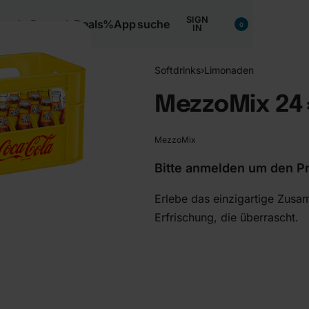
SIGN
nacks
Bartools
Deals%
App
suche
0
IN
Softdrinks
›
Limonaden
MezzoMix 24×
MezzoMix
Bitte anmelden um den Pr
Erlebe das einzigartige Zusa
Erfrischung, die überrascht.