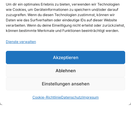
Um dir ein optimales Erlebnis zu bieten, verwenden wir Technologien
wie Cookies, um Geräteinformationen zu speichern und/oder darauf
zuzugreifen. Wenn du diesen Technologien zustimmst, können wir
Unsere Richtlinien
Daten wie das Surfverhalten oder eindeutige IDs auf dieser Website
ALLGEMEINE GESCHÄFTSBEDINGUNGEN
verarbeiten. Wenn du deine Einwilligung nicht erteilst oder zurückziehst,
können bestimmte Merkmale und Funktionen beeinträchtigt werden.
DATENSCHUTZ
Dienste verwalten
WIDERRUFSBELEHRUNG
Akzeptieren
IMPRESSUM
Ablehnen
Einstellungen ansehen
Sirup &
Deals
Favoriten
Kategorien
Warenkorb
PüreeMix
Bartools
Snacks
Cookie-Richtlinie
Datenschutz
Impresum
Fruchtsäfte
Wasser
Softdrinks
Copyright © 2026, AWAD Getränkegroßhandel
GmbH