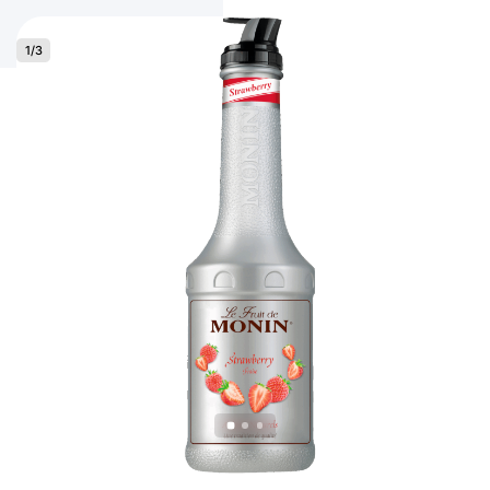
1
/
3