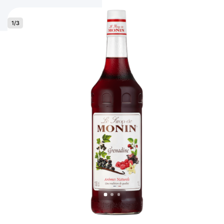
1
/
3