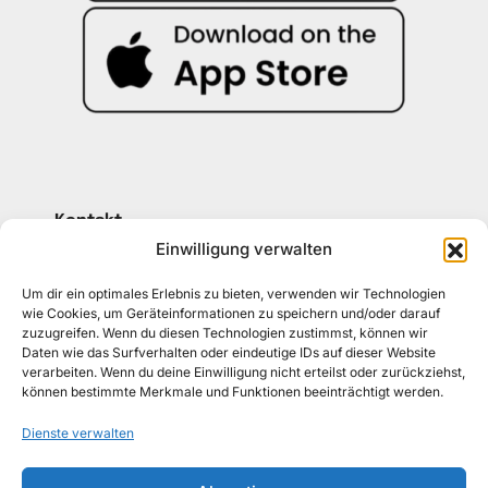
Kontakt
030 30 34 22 77
Einwilligung verwalten
kontakt@awad-getraenke.de
Um dir ein optimales Erlebnis zu bieten, verwenden wir Technologien
wie Cookies, um Geräteinformationen zu speichern und/oder darauf
zuzugreifen. Wenn du diesen Technologien zustimmst, können wir
Unsere Richtlinien
Daten wie das Surfverhalten oder eindeutige IDs auf dieser Website
ALLGEMEINE GESCHÄFTSBEDINGUNGEN
verarbeiten. Wenn du deine Einwilligung nicht erteilst oder zurückziehst,
können bestimmte Merkmale und Funktionen beeinträchtigt werden.
DATENSCHUTZ
Dienste verwalten
WIDERRUFSBELEHRUNG