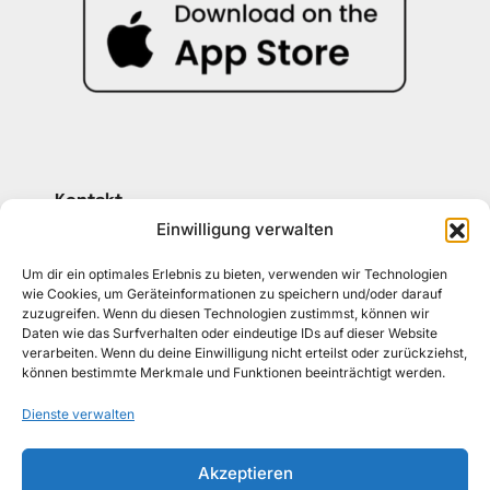
Kontakt
030 30 34 22 77
Einwilligung verwalten
kontakt@awad-getraenke.de
Um dir ein optimales Erlebnis zu bieten, verwenden wir Technologien
wie Cookies, um Geräteinformationen zu speichern und/oder darauf
zuzugreifen. Wenn du diesen Technologien zustimmst, können wir
Unsere Richtlinien
Daten wie das Surfverhalten oder eindeutige IDs auf dieser Website
ALLGEMEINE GESCHÄFTSBEDINGUNGEN
verarbeiten. Wenn du deine Einwilligung nicht erteilst oder zurückziehst,
können bestimmte Merkmale und Funktionen beeinträchtigt werden.
DATENSCHUTZ
Dienste verwalten
WIDERRUFSBELEHRUNG
Akzeptieren