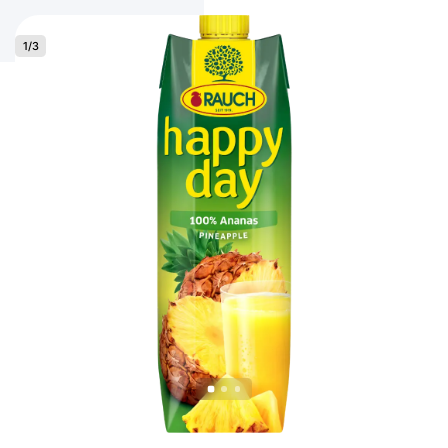
1
/
3