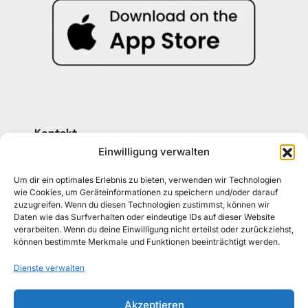
Kontakt
030 30 34 22 77
Einwilligung verwalten
kontakt@awad-getraenke.de
Um dir ein optimales Erlebnis zu bieten, verwenden wir Technologien
wie Cookies, um Geräteinformationen zu speichern und/oder darauf
zuzugreifen. Wenn du diesen Technologien zustimmst, können wir
Unsere Richtlinien
Daten wie das Surfverhalten oder eindeutige IDs auf dieser Website
ALLGEMEINE GESCHÄFTSBEDINGUNGEN
verarbeiten. Wenn du deine Einwilligung nicht erteilst oder zurückziehst,
können bestimmte Merkmale und Funktionen beeinträchtigt werden.
DATENSCHUTZ
Dienste verwalten
WIDERRUFSBELEHRUNG
Akzeptieren