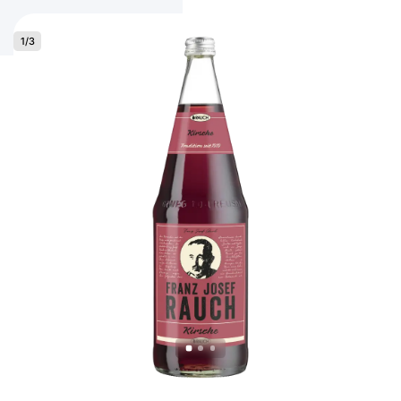
1
/
3