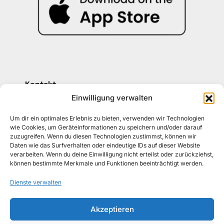
Kontakt
030 30 34 22 77
Einwilligung verwalten
kontakt@awad-getraenke.de
Um dir ein optimales Erlebnis zu bieten, verwenden wir Technologien
wie Cookies, um Geräteinformationen zu speichern und/oder darauf
zuzugreifen. Wenn du diesen Technologien zustimmst, können wir
Unsere Richtlinien
Daten wie das Surfverhalten oder eindeutige IDs auf dieser Website
ALLGEMEINE GESCHÄFTSBEDINGUNGEN
verarbeiten. Wenn du deine Einwilligung nicht erteilst oder zurückziehst,
können bestimmte Merkmale und Funktionen beeinträchtigt werden.
DATENSCHUTZ
Dienste verwalten
WIDERRUFSBELEHRUNG
Akzeptieren
IMPRESSUM