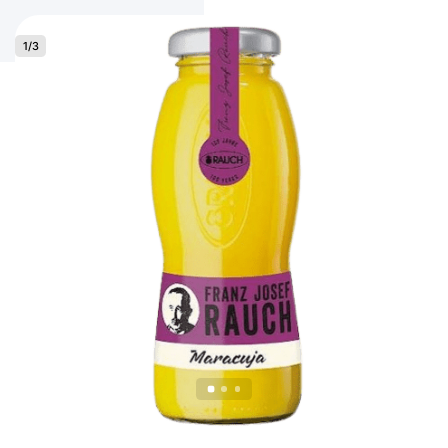
1
/
3