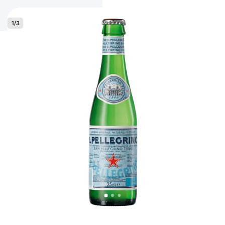
1
/
3