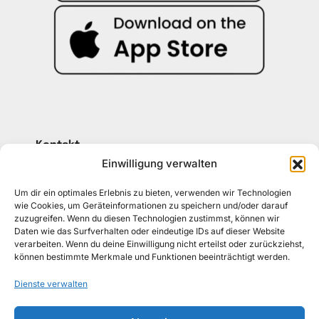
Kontakt
030 30 34 22 77
Einwilligung verwalten
kontakt@awad-getraenke.de
Um dir ein optimales Erlebnis zu bieten, verwenden wir Technologien
wie Cookies, um Geräteinformationen zu speichern und/oder darauf
zuzugreifen. Wenn du diesen Technologien zustimmst, können wir
Unsere Richtlinien
Daten wie das Surfverhalten oder eindeutige IDs auf dieser Website
ALLGEMEINE GESCHÄFTSBEDINGUNGEN
verarbeiten. Wenn du deine Einwilligung nicht erteilst oder zurückziehst,
können bestimmte Merkmale und Funktionen beeinträchtigt werden.
DATENSCHUTZ
Dienste verwalten
WIDERRUFSBELEHRUNG