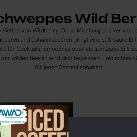
chweppes Wild Ber
ge Vielfalt von Wildberry! Diese Mischung aus verschi
eeren und Johannisbeeren bringt eine süß-saure Erfr
ekt für Cocktails, Smoothies oder als spritziges Erfri
der wilden Beeren wird dich begeistern – ein echtes
für jeden Beerenliebhaber!