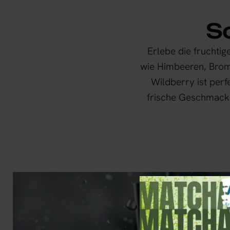
S
Erlebe die fruchti
wie Himbeeren, Bromb
Wildberry ist perf
frische Geschmack 