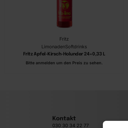
Fritz
Limonaden
Softdrinks
Fritz Apfel-Kirsch-Holunder 24×0,33 L
Bitte anmelden um den Preis zu sehen.
In den Warenkorb
Kontakt
030 30 34 22 77