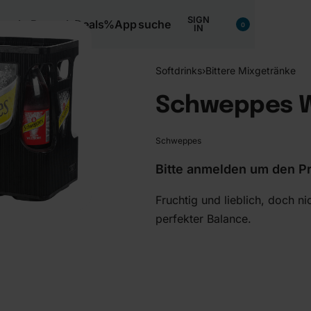
SIGN
nacks
Bartools
Deals%
App
suche
0
IN
Softdrinks
›
Bittere Mixgetränke
Schweppes Wi
Schweppes
Bitte anmelden um den Pr
Fruchtig und lieblich, doch ni
perfekter Balance.