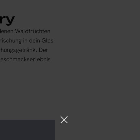
ry
edenen Waldfrüchten
ischung in dein Glas.
schungsgetränk. Der
 Geschmackserlebnis