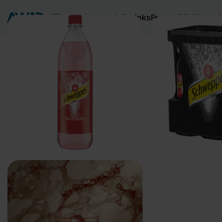
Wasser
Softdrinks
Fruchtsäfte
Sirups
S