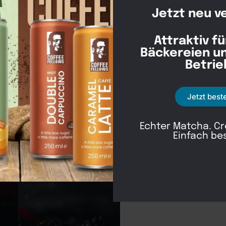
Jetzt neu v
Attraktiv fü
Bäckereien u
Bes
Betrie
Jetzt best
Echter Matcha. C
Einfach be
Details