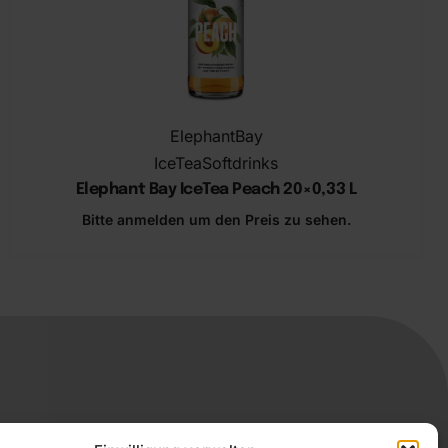
ElephantBay
IceTea
Softdrinks
Elephant Bay IceTea Peach ​20×0,33 L
Bitte anmelden um den Preis zu sehen.
In den Warenkorb