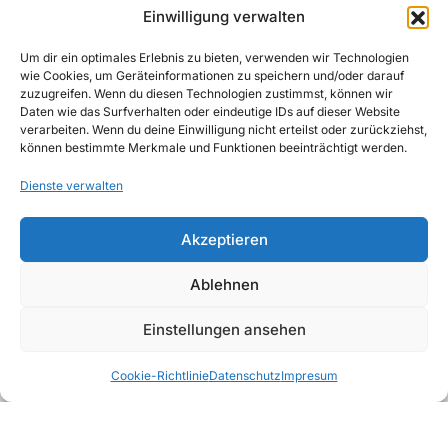
030 30 34 22 77
Einwilligung verwalten
kontakt@awad-getraenke.de
Um dir ein optimales Erlebnis zu bieten, verwenden wir Technologien
wie Cookies, um Geräteinformationen zu speichern und/oder darauf
zuzugreifen. Wenn du diesen Technologien zustimmst, können wir
Unsere Richtlinien
Daten wie das Surfverhalten oder eindeutige IDs auf dieser Website
ALLGEMEINE GESCHÄFTSBEDINGUNGEN
verarbeiten. Wenn du deine Einwilligung nicht erteilst oder zurückziehst,
können bestimmte Merkmale und Funktionen beeinträchtigt werden.
DATENSCHUTZ
Dienste verwalten
WIDERRUFSBELEHRUNG
Akzeptieren
IMPRESSUM
Ablehnen
Einstellungen ansehen
Sirup &
Deals
Favoriten
Kategorien
Warenkorb
PüreeMix
Bartools
Snacks
Cookie-Richtlinie
Datenschutz
Impresum
Fruchtsäfte
Wasser
Softdrinks
Copyright © 2026, AWAD Getränkegroßhandel
GmbH