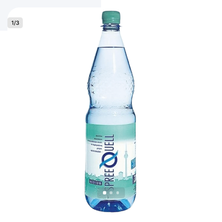
1
/
3