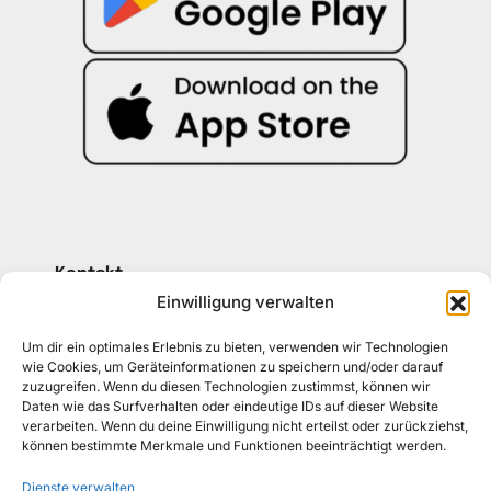
Kontakt
030 30 34 22 77
Einwilligung verwalten
kontakt@awad-getraenke.de
Um dir ein optimales Erlebnis zu bieten, verwenden wir Technologien
wie Cookies, um Geräteinformationen zu speichern und/oder darauf
zuzugreifen. Wenn du diesen Technologien zustimmst, können wir
Unsere Richtlinien
Daten wie das Surfverhalten oder eindeutige IDs auf dieser Website
ALLGEMEINE GESCHÄFTSBEDINGUNGEN
verarbeiten. Wenn du deine Einwilligung nicht erteilst oder zurückziehst,
können bestimmte Merkmale und Funktionen beeinträchtigt werden.
DATENSCHUTZ
Dienste verwalten