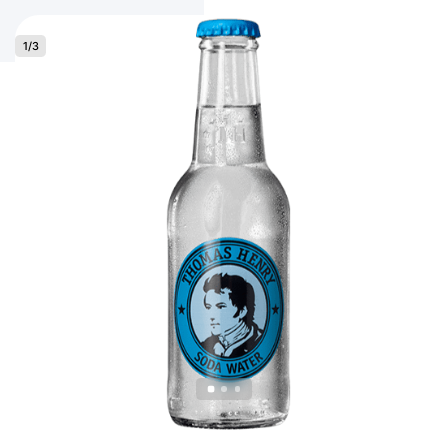
1
/
3