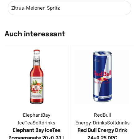
Zitrus-Melonen Spritz
Auch interessant
BESTSELLER
ElephantBay
RedBull
IceTea
Softdrinks
Energy-Drinks
Softdrinks
Elephant Bay IceTea
Red Bull ​Energy Drink
Pomegranate ​20×0,33 L
24×0,25 DPG