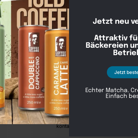
Jetzt neu v
Attraktiv fü
Bäckereien u
Betrie
Jetzt best
Echter Matcha. C
Einfach be
Kontakt
030 30 34 22 77
kontakt@awad-getraenke.de