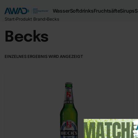
Wasser
Softdrinks
Fruchtsäfte
Sirups
S
Start
›
Produkt Brand
›
Becks
Becks
EINZELNES ERGEBNIS WIRD ANGEZEIGT