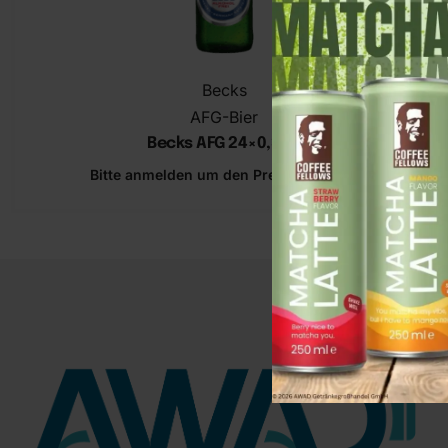
Becks
AFG-Bier
Becks AFG 24×0,33 L
Bitte anmelden um den Preis zu sehen.
In den Warenkorb