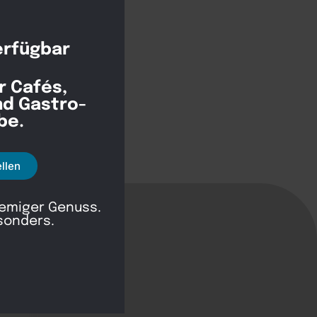
erfügbar
r Cafés,
nd Gastro-
be.
ellen
remiger Genuss.
sonders.