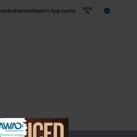
SIGN
nacks
Bartools
Deals%
App
suche
0
IN