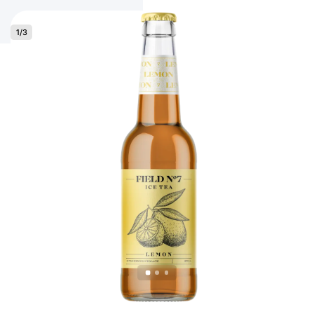
1
/
3