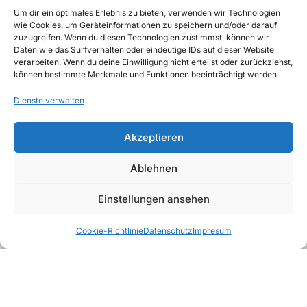
Um dir ein optimales Erlebnis zu bieten, verwenden wir Technologien
wie Cookies, um Geräteinformationen zu speichern und/oder darauf
zuzugreifen. Wenn du diesen Technologien zustimmst, können wir
Unsere Richtlinien
Daten wie das Surfverhalten oder eindeutige IDs auf dieser Website
ALLGEMEINE GESCHÄFTSBEDINGUNGEN
verarbeiten. Wenn du deine Einwilligung nicht erteilst oder zurückziehst,
können bestimmte Merkmale und Funktionen beeinträchtigt werden.
DATENSCHUTZ
Dienste verwalten
WIDERRUFSBELEHRUNG
Akzeptieren
IMPRESSUM
Ablehnen
Einstellungen ansehen
Sirup &
Deals
Favoriten
Kategorien
Warenkorb
PüreeMix
Bartools
Snacks
Cookie-Richtlinie
Datenschutz
Impresum
Fruchtsäfte
Wasser
Softdrinks
Copyright © 2026, AWAD Getränkegroßhandel
GmbH