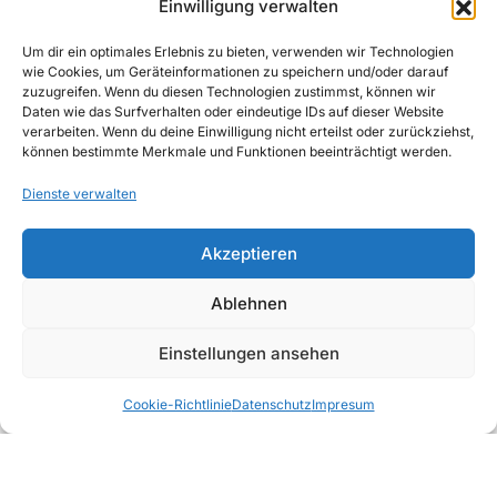
Einwilligung verwalten
WIDERRUFSBELEHRUNG
Um dir ein optimales Erlebnis zu bieten, verwenden wir Technologien
wie Cookies, um Geräteinformationen zu speichern und/oder darauf
IMPRESSUM
zuzugreifen. Wenn du diesen Technologien zustimmst, können wir
Daten wie das Surfverhalten oder eindeutige IDs auf dieser Website
verarbeiten. Wenn du deine Einwilligung nicht erteilst oder zurückziehst,
können bestimmte Merkmale und Funktionen beeinträchtigt werden.
Dienste verwalten
Copyright © 2026, AWAD Getränkegroßhandel
Akzeptieren
GmbH
Ablehnen
Einstellungen ansehen
Sirup &
Deals
Favoriten
Kategorien
Warenkorb
PüreeMix
Bartools
Snacks
Cookie-Richtlinie
Datenschutz
Impresum
Fruchtsäfte
Wasser
Softdrinks